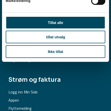
Markedsføring
Skotselvveien 29, 3302 Hokksund
Org. nr. 979 497 563
Strømavtaler
Tillat alle
Bestill strømavtale
tillat utvalg
Prisliste
Dagens strømpris
Ikke tillat
Angrerett og vilkår
Strøm og faktura
Logg inn Min Side
Appen
Flyttemelding