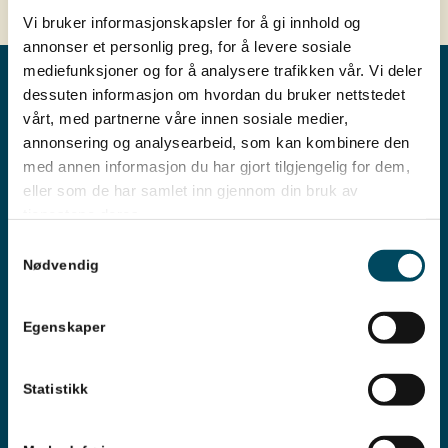
Vi bruker informasjonskapsler for å gi innhold og
annonser et personlig preg, for å levere sosiale
mediefunksjoner og for å analysere trafikken vår. Vi deler
dessuten informasjon om hvordan du bruker nettstedet
vårt, med partnerne våre innen sosiale medier,
annonsering og analysearbeid, som kan kombinere den
med annen informasjon du har gjort tilgjengelig for dem,
eller som de har samlet inn gjennom din bruk av
tjenestene deres.
Samtykkevalg
Nødvendig
Vi hjelper deg
Mandag til fredag 09 – 15
Egenskaper
32 25 14 00
Statistikk
kundeservice@eikerenergi.no