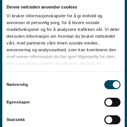
Denne nettsiden anvender cookies
Vi bruker informasjonskapsler for å gi innhold og
annonser et personlig preg, for å levere sosiale
mediefunksjoner og for å analysere trafikken vår. Vi deler
dessuten informasjon om hvordan du bruker nettstedet
vårt, med partnerne våre innen sosiale medier,
annonsering og analysearbeid, som kan kombinere den
med annen informasjon du har gjort tilgjengelig for dem,
eller som de har samlet inn gjennom din bruk av
tjenestene deres.
Strøm
Samtykkevalg
Nødvendig
Eiker Strøm-appen
Egenskaper
Med Eiker Strøm-appen får du full kontroll på
forbruk, priser og fakturaer – alt på ett sted.
Statistikk
Det er enkelt å komme i gang: Last ned appen