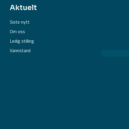
Aktuelt
Siste nytt
Om oss
Ledig stilling
Vannstand
Personvern
Åpenhetsloven
Utviklet av
NYG