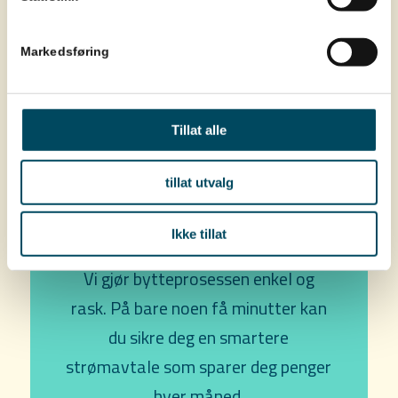
Les mer om appen her
Markedsføring
Tillat alle
tillat utvalg
Ikke kunde hos oss
enda?
Ikke tillat
Vi gjør bytteprosessen enkel og
rask. På bare noen få minutter kan
du sikre deg en smartere
strømavtale som sparer deg penger
hver måned.