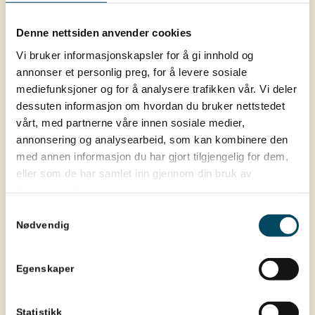
Denne nettsiden anvender cookies
Vi bruker informasjonskapsler for å gi innhold og
annonser et personlig preg, for å levere sosiale
mediefunksjoner og for å analysere trafikken vår. Vi deler
dessuten informasjon om hvordan du bruker nettstedet
vårt, med partnerne våre innen sosiale medier,
Smartlading – Styr
annonsering og analysearbeid, som kan kombinere den
elbilladingen din i appen
med annen informasjon du har gjort tilgjengelig for dem,
eller som de har samlet inn gjennom din bruk av
tjenestene deres.
Kjører du elbil eller ladbar hybrid? I appen får
Samtykkevalg
du full oversikt over ladingen av bilen din i, og
Nødvendig
du kan se statistikk for hvor mye ladingen
koster.
Egenskaper
Statistikk